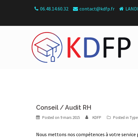
Skip
06.48.14.60.32
contact@kdfp.fr
LANDE
to
content
Conseil / Audit RH
Posted on
9 mars 2015
KDFP
Posted in
Type
Nous mettons nos compétences à votre service po