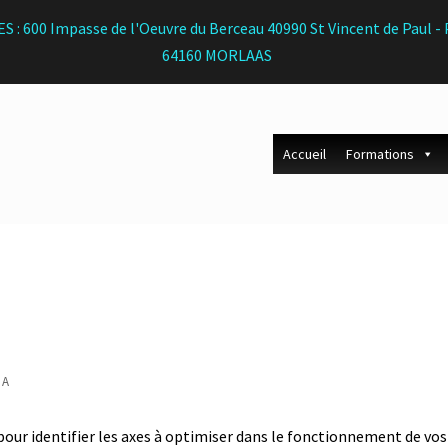
S : 600 Impasse de l'Oeuvre du Berceau 40990 St Vincent de Paul
64160 MORLAAS
Accueil
Formations
 A
ur identifier les axes à optimiser dans le fonctionnement de vos