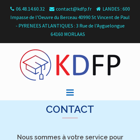
Skip
06.48.14.60.32
contact@kdfp.fr
LANDES : 600
to
Impasse de l'Oeuvre du Berceau 40990 St Vincent de Paul
content
- PYRENEES ATLANTIQUES : 3 Rue de l'Ayguelongue
64160 MORLAAS
CONTACT
Nous sommes à votre service pour