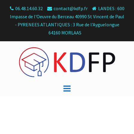
Skip
06.48.14.60.32
contact@kdfp.fr
LANDES : 600
to
Impasse de l'Oeuvre du Berceau 40990 St Vincent de Paul
content
- PYRENEES ATLANTIQUES : 3 Rue de l'Ayguelongue
64160 MORLAAS