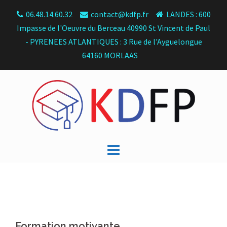
Skip
06.48.14.60.32
contact@kdfp.fr
LANDES : 600
to
Impasse de l'Oeuvre du Berceau 40990 St Vincent de Paul
content
- PYRENEES ATLANTIQUES : 3 Rue de l'Ayguelongue
64160 MORLAAS
Formation motivante