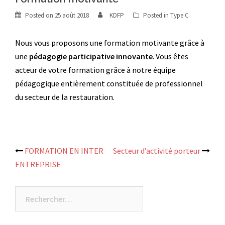
Posted on
25 août 2018
KDFP
Posted in
Type C
Nous vous proposons une formation motivante grâce à
une
pédagogie participative innovante
. Vous êtes
acteur de votre formation grâce à notre équipe
pédagogique entièrement constituée de professionnel
du secteur de la restauration.
Post
FORMATION EN INTER
Secteur d’activité porteur
ENTREPRISE
navigation
Rechercher :