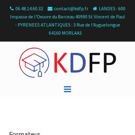
Skip
06.48.14.60.32
contact@kdfp.fr
LANDES : 600
to
Impasse de l'Oeuvre du Berceau 40990 St Vincent de Paul
content
- PYRENEES ATLANTIQUES : 3 Rue de l'Ayguelongue
64160 MORLAAS
Formateur