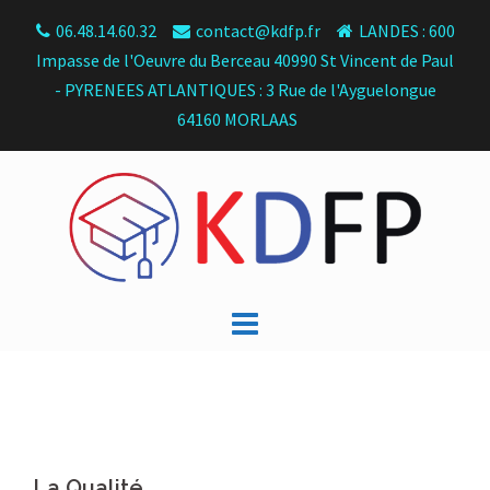
Skip
06.48.14.60.32
contact@kdfp.fr
LANDES : 600
to
Impasse de l'Oeuvre du Berceau 40990 St Vincent de Paul
content
- PYRENEES ATLANTIQUES : 3 Rue de l'Ayguelongue
64160 MORLAAS
La Qualité