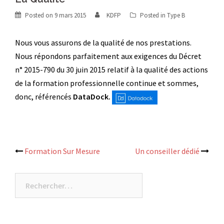
Posted on
9 mars 2015
KDFP
Posted in
Type B
Nous vous assurons de la qualité de nos prestations.
Nous répondons parfaitement aux exigences du Décret
n° 2015-790 du 30 juin 2015 relatif à la qualité des actions
de la formation professionnelle continue et sommes,
donc, référencés
DataDock.
Post
Formation Sur Mesure
Un conseiller dédié
navigation
Rechercher :