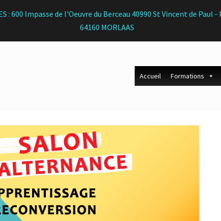
S : 600 Impasse de l'Oeuvre du Berceau 40990 St Vincent de Paul
64160 MORLAAS
Accueil
Formations