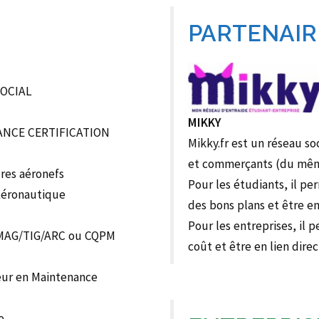
PARTENAIR
SOCIAL
MIKKY
ANCE CERTIFICATION
Mikky.fr est un réseau so
et commerçants (du mêm
res aéronefs
Pour les étudiants, il pe
Aéronautique
des bons plans et être en
Pour les entreprises, i
G/MAG/TIG/ARC ou CQPM
coût et être en lien direc
ieur en Maintenance
e