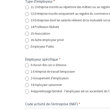
Type d’employeur
*
11- Entreprise inscrite au répertoire des métiers ou au registr
12-Entreprise inscrite uniquement au registre du commerce e
13-Entreprises dont les salariés relèvent de la mutualité soci
14-Profession libérale
15-Association
16-Autre employeur privé
Employeur Public
Employeur spécifique
*
0-Aucun des cas ci-dessous
1-Entreprise de travail temporaire
2-Groupement d'employeurs
3-Employeur saisonnier
4-Apprentissage familial : l'employeur est un ascendant de l'
Code activité de l’entreprise (NAF)
*