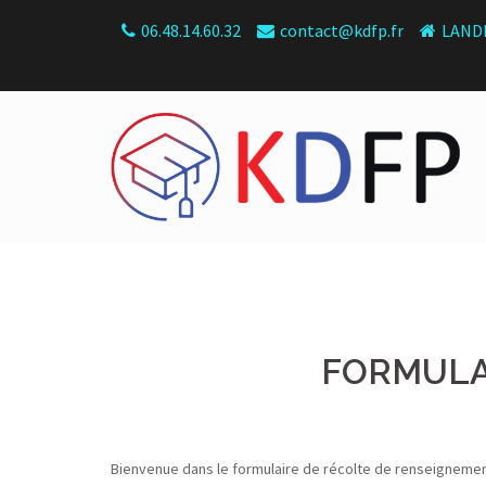
Skip
06.48.14.60.32
contact@kdfp.fr
LANDE
to
content
FORMULA
Bienvenue dans le formulaire de récolte de renseignements
Alternance