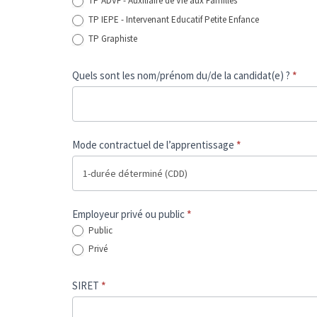
TP ADVF - Auxiliaire de Vie aux Familles
TP IEPE - Intervenant Educatif Petite Enfance
TP Graphiste
Quels sont les nom/prénom du/de la candidat(e) ?
*
Mode contractuel de l’apprentissage
*
Employeur privé ou public
*
Public
Privé
SIRET
*