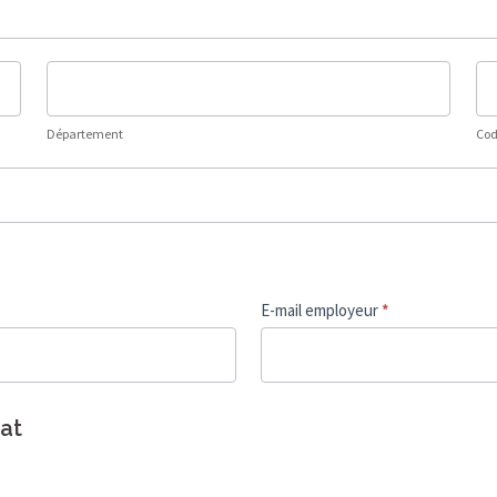
Département
Co
Po
Département
Cod
E-mail employeur
*
at